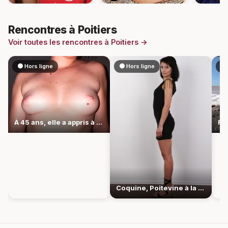
Rencontres à Poitiers
Voir toutes les rencontres à Poitiers →
⚫ Hors ligne
⚫ Hors ligne
🟢
À 45 ans, elle a appris à réclamer sa part
Coquine, Poitevine à la langue déliée et effrontée