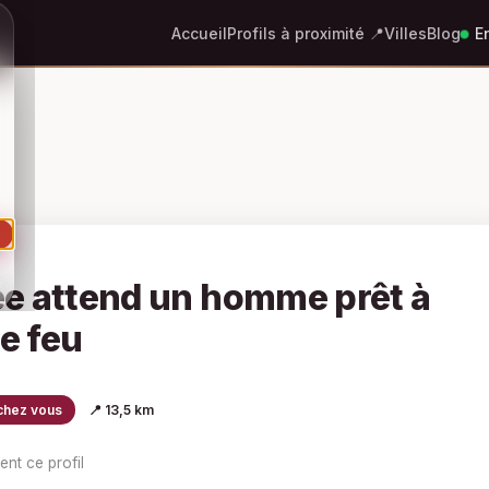
Accueil
Profils à proximité 📍
Villes
Blog
En
e
e attend un homme prêt à
le feu
chez vous
📍 13,5 km
ent ce profil