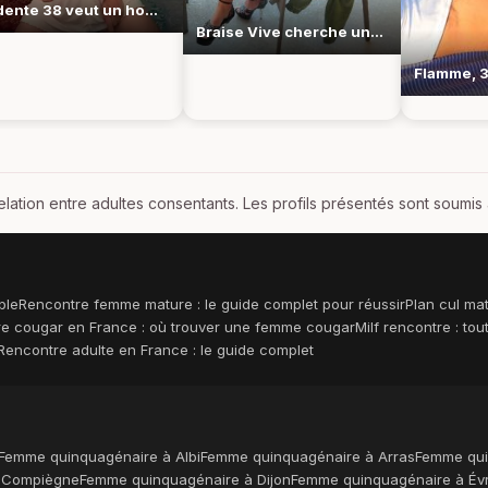
Ardente 38 veut un homme qui suive sa cadence
Braise Vive cherche une complicité brûlante à 43 ans
elation entre adultes consentants. Les profils présentés sont soumis
ble
Rencontre femme mature : le guide complet pour réussir
Plan cul ma
e cougar en France : où trouver une femme cougar
Milf rencontre : to
Rencontre adulte en France : le guide complet
Femme quinquagénaire à Albi
Femme quinquagénaire à Arras
Femme qui
 Compiègne
Femme quinquagénaire à Dijon
Femme quinquagénaire à Év