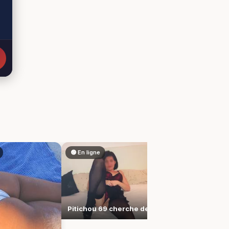
🟢 En ligne
🟢 En ligne
Pitichou 69 cherche des frissons et une vraie complicité