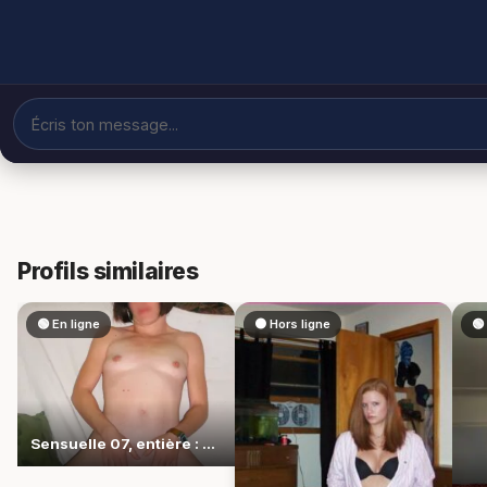
Profils similaires
🟢 En ligne
⚫ Hors ligne
🟢
Sensuelle 07, entière : elle assume ses envies brûlantes