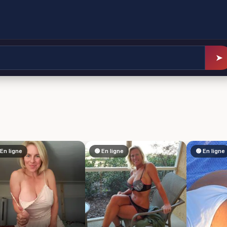
➤
 En ligne
🟢 En ligne
🟢 En ligne