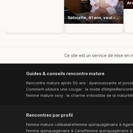
Satinette, 41 ans, veut rallumer la flamme et vibrer
Ce site est un service de mise en r
Guides & conseils rencontre mature
Rencontre mature après 50 ans : épanouissante et possi
Comment séduire une cougar : le mode d’emploi
Rencontr
Femme mature sexy : le charme irrésistible de la maturité
Rencontres par profil
Femme mature célibataire
Femme quinquagénaire à Agen
Femme quinquagénaire à Ceret
Femme quinquagénaire à