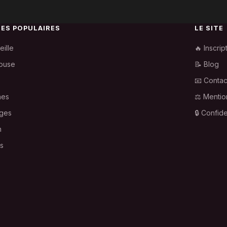
LES POPULAIRES
LE SITE
eille
🔥 Inscrip
ouse
📝 Blog
📧 Contac
nes
⚖️ Mentio
ges
🔒 Confide
n
is