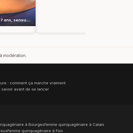
Flamme, 37 ans, sensuelle et malicieusement complice
 à modération.
ture : comment ça marche vraiment
ut savoir avant de se lancer
nquagénaire à Bourges
Femme quinquagénaire à Calais
reux
Femme quinquagénaire à Foix