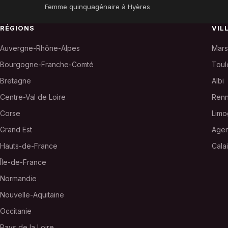
Femme quinquagénaire à Hyères
RÉGIONS
VIL
Auvergne-Rhône-Alpes
Mars
Bourgogne-Franche-Comté
Toul
Bretagne
Albi
Centre-Val de Loire
Ren
Corse
Limo
Grand Est
Age
Hauts-de-France
Cala
Île-de-France
Normandie
Nouvelle-Aquitaine
Occitanie
Pays de la Loire