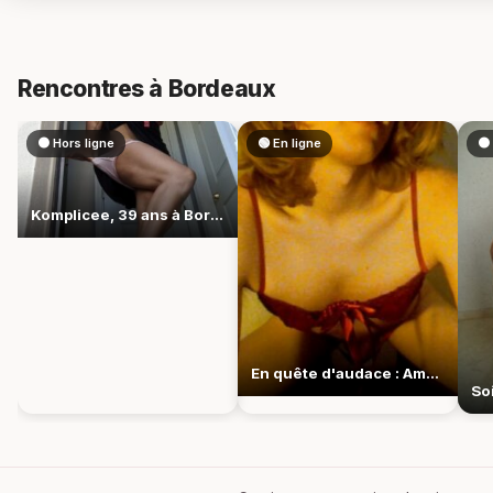
Rencontres à Bordeaux
⚫ Hors ligne
🟢 En ligne
⚫ 
Komplicee, 39 ans à Bordeaux, joue franc jeu du désir
En quête d'audace : Amoureuse69, sensuelle à Bordeaux