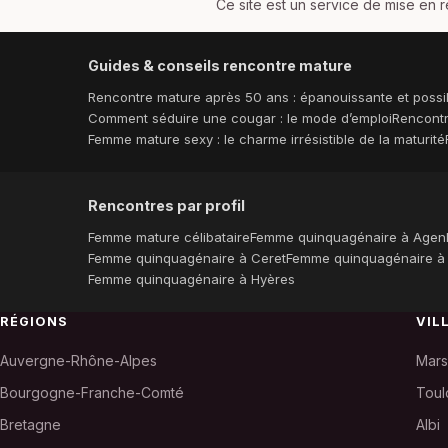
Ce site est un service de mise en r
Guides & conseils rencontre mature
Rencontre mature après 50 ans : épanouissante et possi
Comment séduire une cougar : le mode d’emploi
Rencontr
Femme mature sexy : le charme irrésistible de la maturité
Rencontres par profil
Femme mature célibataire
Femme quinquagénaire à Agen
Femme quinquagénaire à Ceret
Femme quinquagénaire à
Femme quinquagénaire à Hyères
RÉGIONS
VIL
Auvergne-Rhône-Alpes
Mars
Bourgogne-Franche-Comté
Toul
Bretagne
Albi