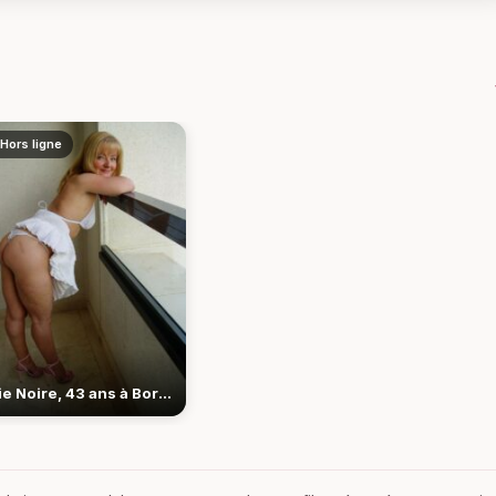
Hors ligne
Soie Noire, 43 ans à Bordeaux, assume son désir