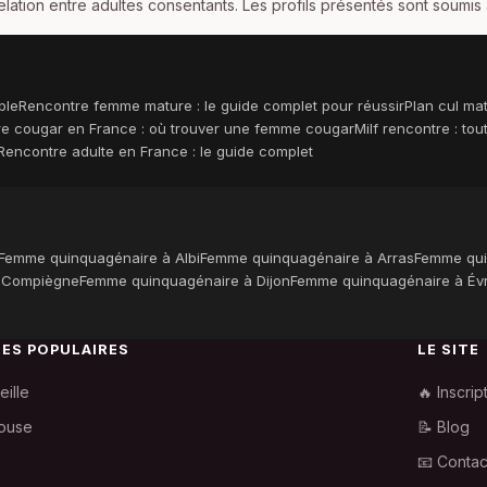
elation entre adultes consentants. Les profils présentés sont soumis
ble
Rencontre femme mature : le guide complet pour réussir
Plan cul ma
e cougar en France : où trouver une femme cougar
Milf rencontre : to
Rencontre adulte en France : le guide complet
Femme quinquagénaire à Albi
Femme quinquagénaire à Arras
Femme qui
 Compiègne
Femme quinquagénaire à Dijon
Femme quinquagénaire à Év
LES POPULAIRES
LE SITE
eille
🔥 Inscrip
ouse
📝 Blog
📧 Contac