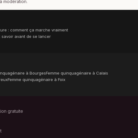
 à modération.
ture : comment ça marche vraiment
ut savoir avant de se lancer
nquagénaire à Bourges
Femme quinquagénaire à Calais
reux
Femme quinquagénaire à Foix
tion gratuite
t