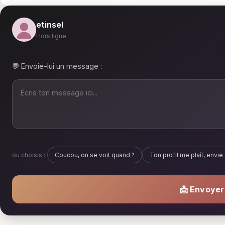
etinsel
Hors ligne
💬 Envoie-lui un message :
ou choisis :
Coucou, on se voit quand ?
Ton profil me plaît, envie 
📩 Envoye