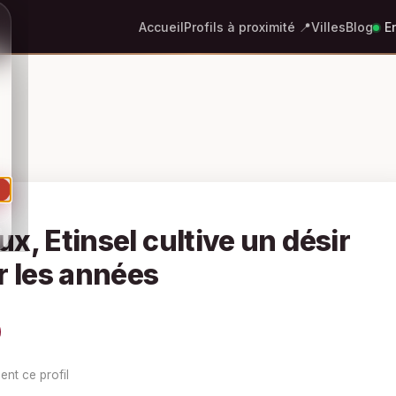
Accueil
Profils à proximité 📍
Villes
Blog
En
e
x, Etinsel cultive un désir
r les années
ent ce profil