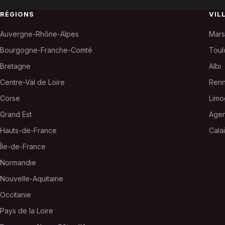
RÉGIONS
VIL
Auvergne-Rhône-Alpes
Mars
Bourgogne-Franche-Comté
Toul
Bretagne
Albi
Centre-Val de Loire
Ren
Corse
Limo
Grand Est
Age
Hauts-de-France
Cala
Île-de-France
Normandie
Nouvelle-Aquitaine
Occitanie
Pays de la Loire