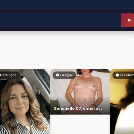
➤
Hors ligne
🟢 En ligne
🟠 Récemm
Sensuelle 07, entière : elle assume ses envies brûlantes