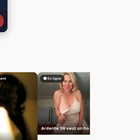
ent
🟢 En ligne
⚫ Hors ligne
Ardente 38 veut un homme qui suive sa cadence