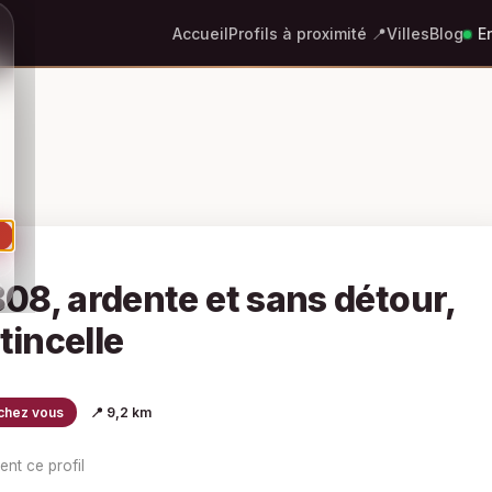
Accueil
Profils à proximité 📍
Villes
Blog
En
e
8, ardente et sans détour,
tincelle
chez vous
📍 9,2 km
ent ce profil