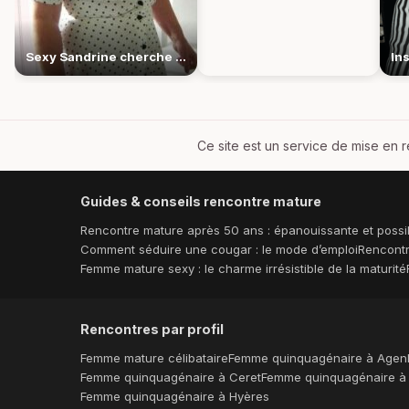
Sexy Sandrine cherche des nuits qui brulent enfin
Ce site est un service de mise en r
Guides & conseils rencontre mature
Rencontre mature après 50 ans : épanouissante et possi
Comment séduire une cougar : le mode d’emploi
Rencontr
Femme mature sexy : le charme irrésistible de la maturité
Rencontres par profil
Femme mature célibataire
Femme quinquagénaire à Agen
Femme quinquagénaire à Ceret
Femme quinquagénaire à
Femme quinquagénaire à Hyères