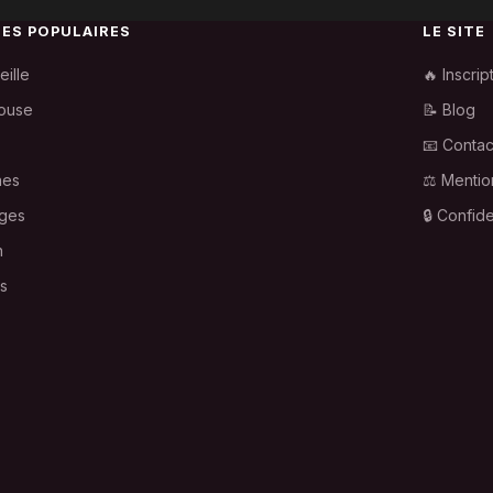
LES POPULAIRES
LE SITE
eille
🔥 Inscrip
ouse
📝 Blog
📧 Contac
nes
⚖️ Mentio
ges
🔒 Confide
n
is