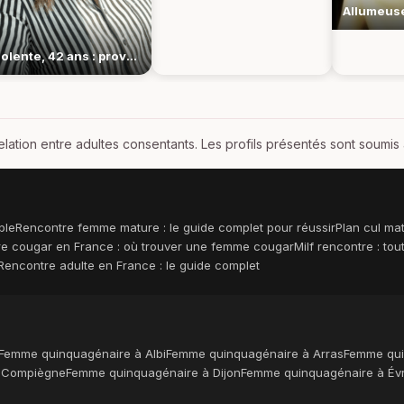
Insolente, 42 ans : provocation tranquille et rires effrontés
elation entre adultes consentants. Les profils présentés sont soumis
ble
Rencontre femme mature : le guide complet pour réussir
Plan cul ma
e cougar en France : où trouver une femme cougar
Milf rencontre : to
Rencontre adulte en France : le guide complet
Femme quinquagénaire à Albi
Femme quinquagénaire à Arras
Femme qui
 Compiègne
Femme quinquagénaire à Dijon
Femme quinquagénaire à Év