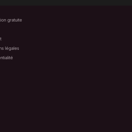
tion gratuite
t
ns légales
ntialité