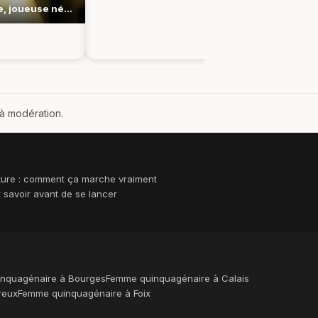
Allumeuse, joueuse née qui adore semer le trouble à 35 ans
 à modération.
ture : comment ça marche vraiment
ut savoir avant de se lancer
nquagénaire à Bourges
Femme quinquagénaire à Calais
reux
Femme quinquagénaire à Foix