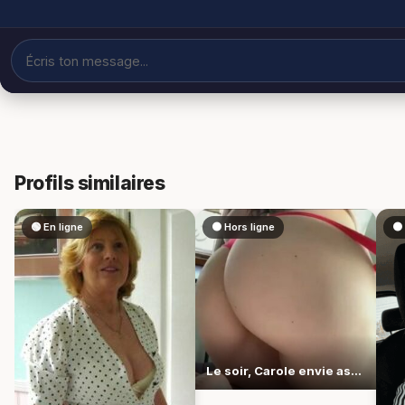
Profils similaires
🟢 En ligne
⚫ Hors ligne
⚫ 
Le soir, Carole envie assume ses désirs sans détour