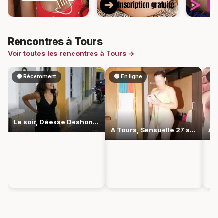
Rencontres à Tours
Voir toutes les rencontres à Tours →
🟠 Récemment
🟢 En ligne
🟢
Le soir, Déesse Deshonneur raffine à Tours sa sensualité longtemps tue
À Tours, Sensuelle 27 sait ce qu'elle veut et le réclame