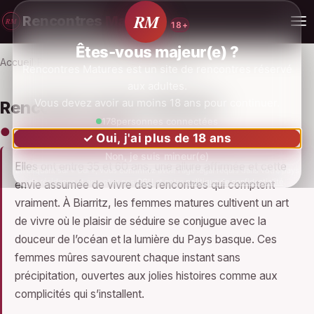
RM
Rencontres
Matures
RM
18+
Êtes-vous majeur(e) ?
Accueil
Profils
Nouvelle-Aquitaine
Biarritz
Rencontres Matures est un site de rencontres réservé
aux adultes.
Vous devez avoir au moins 18 ans pour continuer.
Rencontre mature à Biarritz
179
personnes connectées
● 3 profils disponibles
✓ Oui, j'ai plus de 18 ans
Non, je suis mineur(e)
Elles ont entre 35 et 60 ans, une allure affirmée et cette
En cliquant sur « Oui », vous confirmez avoir l'âge légal requis dans votre pays
de résidence et acceptez nos
CGU
et notre
politique de confidentialité
.
envie assumée de vivre des rencontres qui comptent
vraiment. À Biarritz, les femmes matures cultivent un art
de vivre où le plaisir de séduire se conjugue avec la
douceur de l’océan et la lumière du Pays basque. Ces
femmes mûres savourent chaque instant sans
précipitation, ouvertes aux jolies histoires comme aux
complicités qui s’installent.