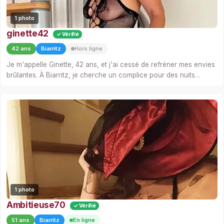
1 photo
ginette42
✓ Vérifié
42 ans
Biarritz
Hors ligne
Je m'appelle Ginette, 42 ans, et j'ai cessé de refréner mes envies
brûlantes. À Biarritz, je cherche un complice pour des nuits
chaudes où la fougue prend toute la place. J'aime la sensualité
qui monte lentement, les frissons d'une complicité…
1 photo
Ambitieuse70
✓ Vérifié
51 ans
Biarritz
En ligne