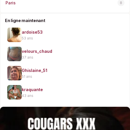
Paris
8
En ligne maintenant
ardoise53
53 ans
velours_chaud
37 ans
Ghislaine_51
51 ans
kraquante
43 ans