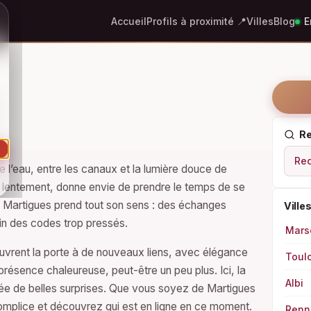
Accueil
Profils à proximité 📍
Villes
Blog
En
Re
Rec
l’eau, entre les canaux et la lumière douce de
e
us lentement, donne envie de prendre le temps de se
à Martigues prend tout son sens : des échanges
Ville
loin des codes trop pressés.
Marse
vrent la porte à de nouveaux liens, avec élégance
Toul
résence chaleureuse, peut-être un peu plus. Ici, la
Albi
agée de belles surprises. Que vous soyez de Martigues
complice et découvrez qui est en ligne en ce moment.
Renn