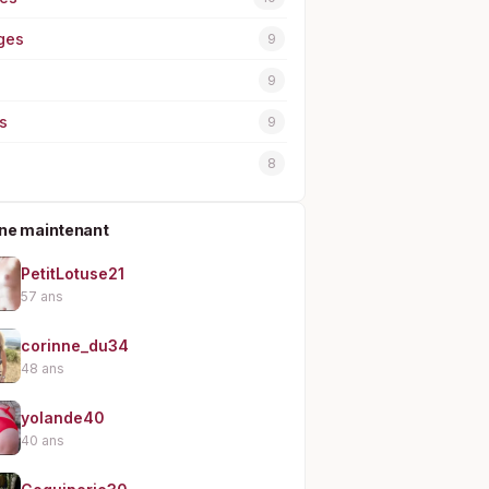
ges
9
9
s
9
8
gne maintenant
PetitLotuse21
57 ans
corinne_du34
48 ans
yolande40
40 ans