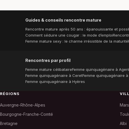
Guides & conseils rencontre mature
Rencontre mature après 50 ans : épanouissante et possi
Comment séduire une cougar : le mode d’emploi
Rencontr
Femme mature sexy : le charme irrésistible de la maturité
Rencontres par profil
Femme mature célibataire
Femme quinquagénaire à Agen
Femme quinquagénaire à Ceret
Femme quinquagénaire à
Femme quinquagénaire à Hyères
RÉGIONS
VIL
Auvergne-Rhône-Alpes
Mars
Bourgogne-Franche-Comté
Toul
Bretagne
Albi