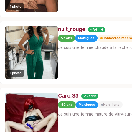
1 photo
nuit_rouge
✓ Vérifié
57 ans
Martigues
Connectée réce
Je suis une femme chaude à la recherc
1 photo
Caro_33
✓ Vérifié
49 ans
Martigues
Hors ligne
Je suis une femme mature de Vitry-su