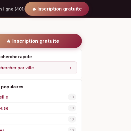
🔥 Inscription gratuite
 ligne (401)
🔥 Inscription gratuite
cherche rapide
hercher par ville
s populaires
ille
13
ouse
10
10
es
10