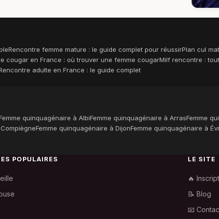
ble
Rencontre femme mature : le guide complet pour réussir
Plan cul ma
e cougar en France : où trouver une femme cougar
Milf rencontre : to
Rencontre adulte en France : le guide complet
Femme quinquagénaire à Albi
Femme quinquagénaire à Arras
Femme qui
 Compiègne
Femme quinquagénaire à Dijon
Femme quinquagénaire à Év
LES POPULAIRES
LE SITE
eille
🔥 Inscrip
ouse
📝 Blog
📧 Contac