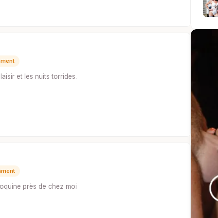
mment
sir et les nuits torrides.
mment
oquine près de chez moi