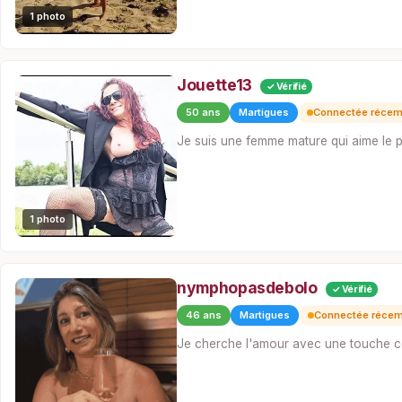
1 photo
Jouette13
✓ Vérifié
50 ans
Martigues
Connectée réce
Je suis une femme mature qui aime le plai
1 photo
nymphopasdebolo
✓ Vérifié
46 ans
Martigues
Connectée réce
Je cherche l'amour avec une touche c