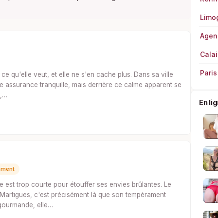
Limo
Agen
Calai
Paris
e qu'elle veut, et elle ne s'en cache plus. Dans sa ville
e assurance tranquille, mais derrière ce calme apparent se
s,…
En li
mment
ie est trop courte pour étouffer ses envies brûlantes. Le
 Martigues, c'est précisément là que son tempérament
 gourmande, elle…