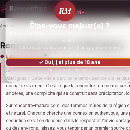
Rencontres
Matures
RM
RM
18+
Êtes-vous majeur(e) ?
Accueil
Profils
Provence-Alpes-Côte d'Azur
Martigues
Rencontres Matures est un site de rencontres réservé aux
adultes.
Rencontre mature à Martigues
Vous devez avoir au moins 18 ans pour continuer.
127
personnes connectées
● 6 profils disponibles
✓ Oui, j'ai plus de 18 ans
Non, je suis mineur(e)
Avez-vous déjà imaginé une rencontre qui commence au fil de 
En cliquant sur « Oui », vous confirmez avoir l'âge légal requis dans votre pays d
Martigues ? Cette ville à part, où le temps semble couler pl
résidence et acceptez nos
CGU
et notre
politique de confidentialité
.
connaître vraiment. C’est là que la rencontre femme mature 
sincères, une complicité qui se construit sans précipitation, 
Sur rencontre-mature.com, des femmes mûres de la région ou
et naturel. Chacune cherche une connexion authentique, une p
séduction se vit en douceur, dans le respect et l’envie part
ou des environs, laissez-vous tenter par un premier sourire 