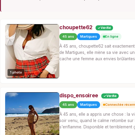
choupette62
✓ Vérifié
45 ans
Martigues
En ligne
À 45 ans, choupette62 sait exactement c
de Martigues, elle mène sa vie avec un
cache une femme aux envies brûlante
1 photo
dispo_ensoiree
✓ Vérifié
45 ans
Martigues
Connectée réce
À 45 ans, elle a appris une chose : la v
soir venu, quand le calme retombe sur
s'enflamme. Disponible et terriblement